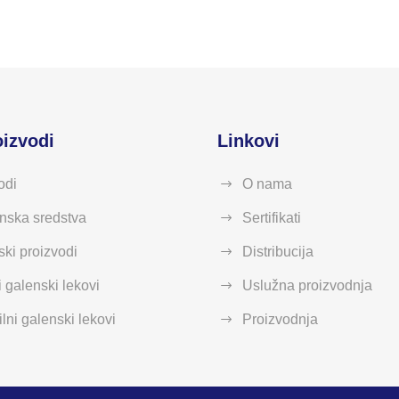
oizvodi
Linkovi
odi
O nama
nska sredstva
Sertifikati
ski proizvodi
Distribucija
i galenski lekovi
Uslužna proizvodnja
lni galenski lekovi
Proizvodnja