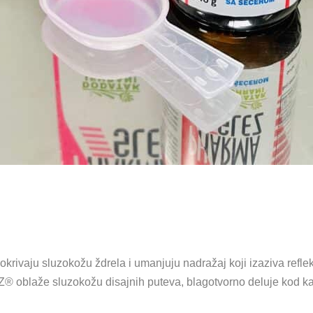
 pokrivaju sluzokožu ždrela i umanjuju nadražaj koji izaziva refl
 oblaže sluzokožu disajnih puteva, blagotvorno deluje kod kašl