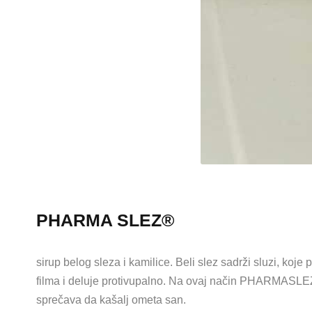
PHARMA SLEZ®
sirup belog sleza i kamilice. Beli slez sadrži sluzi, koje
filma i deluje protivupalno. Na ovaj način PHARMASLEZ®
sprečava da kašalj ometa san.