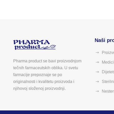
Naši pr
Proizv
Pharma product se bavi proizvodnjom
Medici
tečnih farmaceutskih oblika. U svetu
Dijetet
farmacije prepoznaje se po
Steriln
originalnosti i kvalitetu proizvoda i
njihovoj složenoj proizvodnji.
Nesteri