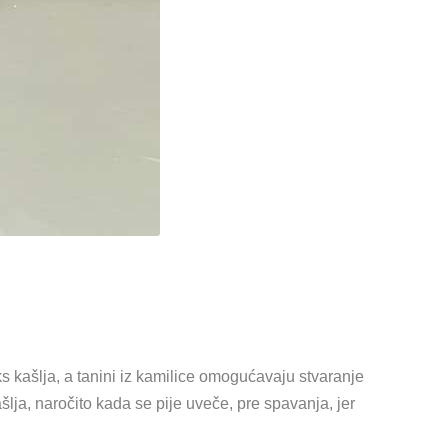
eks kašlja, a tanini iz kamilice omogućavaju stvaranje
ja, naročito kada se pije uveče, pre spavanja, jer