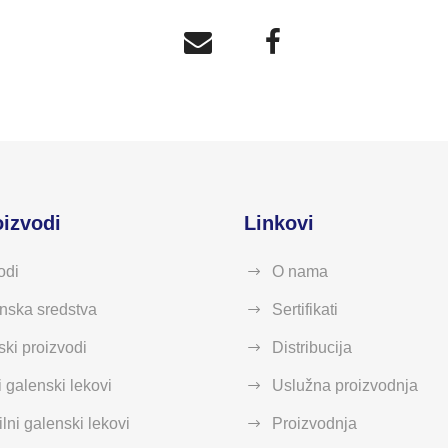
oizvodi
Linkovi
odi
O nama
nska sredstva
Sertifikati
ski proizvodi
Distribucija
i galenski lekovi
Uslužna proizvodnja
lni galenski lekovi
Proizvodnja