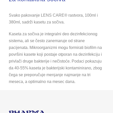
Svako pakovanje LENS CARE® rastvora, 100ml i
380ml, sadrži kasetu za sočiva.
Kaseta za sočiva je integralni deo dezinfekcionog
sistema, ali se često zanemaruje od strane
pacijenata. Mikroorganizmi mogu formirati biofilm na
površini kasete koji postaje otporan na dezinfekciju i
privlači druge bakterije i nečistoće. Podaci pokazuju
da 40-55% kaseta je bakterijski kontaminirano, zbog
čega se preporučuje menjanje najmanje na tri
meseca, a optimalno na mesec dana.