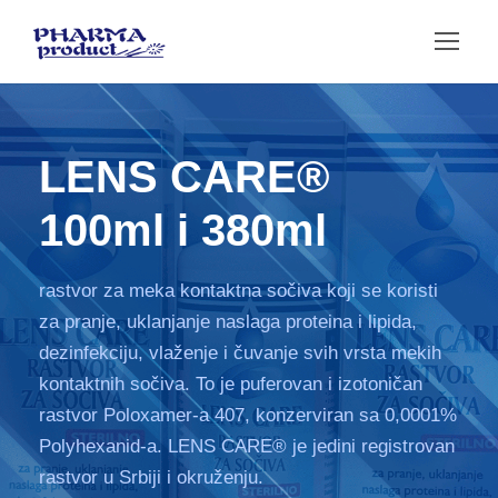
LENS CARE®
100ml i 380ml
rastvor za meka kontaktna sočiva koji se koristi
za pranje, uklanjanje naslaga proteina i lipida,
dezinfekciju, vlaženje i čuvanje svih vrsta mekih
kontaktnih sočiva. To je puferovan i izotoničan
rastvor Poloxamer-a 407, konzerviran sa 0,0001%
Polyhexanid-a. LENS CARE® je jedini registrovan
rastvor u Srbiji i okruženju.