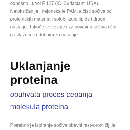
odnosno Lutrol F 127 (ICI Surfactant, USA).
Netoksičan je i nejonska je PAM, a čisti sočiva od
proteinskih materija i solubilizuje lipide i druge
naslage. Takođe se vezuje i za površinu sočiva i čini
ga vlažnim i udobnim za nošenje.
Uklanjanje
proteina
obuhvata proces cepanja
molekula proteina
Potrebno je ispiranje sočiva obaviti rastvorom čiji je