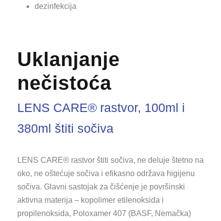
dezinfekcija
Uklanjanje
nečistoća
LENS CARE® rastvor, 100ml i
380ml štiti sočiva
LENS CARE® rastvor štiti sočiva, ne deluje štetno na
oko, ne oštećuje sočiva i efikasno održava higijenu
sočiva. Glavni sastojak za čišćenje je površinski
aktivna materija – kopolimer etilenoksida i
propilenoksida, Poloxamer 407 (BASF, Nemačka)