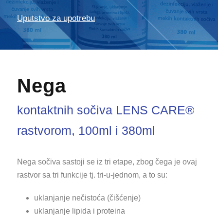
Uputstvo za upotrebu
Nega
kontaktnih sočiva LENS CARE®
rastvorom, 100ml i 380ml
Nega sočiva sastoji se iz tri etape, zbog čega je ovaj
rastvor sa tri funkcije tj. tri-u-jednom, a to su:
uklanjanje nečistoća (čišćenje)
uklanjanje lipida i proteina