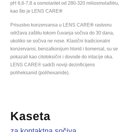
pH 6,6-7,8 a osmolaritet od 280-320 miliosmola/litru,
kao što je LENS CARE
®
Prisustvo konzervansa u LENS CARE
®
rastvoru
održava zaštitu tokom čuvanja sočiva do 30 dana,
ukoliko se sočiva ne nose. Klasični tradicionalni
konzervansi, benzalkonijum hlorid i tiomersal, su se
pokazali kao citotoksični i dovode do iritacije oka.
LENS CARE® sadrži noviji dezinficijens
poliheksanid (polihexanide).
Kaseta
za kontaktna sočiva