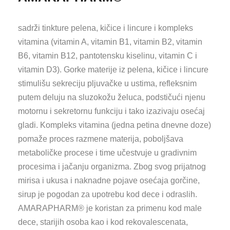
sadrži tinkture pelena, kičice i lincure i kompleks
vitamina (vitamin A, vitamin B1, vitamin B2, vitamin
B6, vitamin B12, pantotensku kiselinu, vitamin C i
vitamin D3). Gorke materije iz pelena, kičice i lincure
stimulišu sekreciju pljuvačke u ustima, refleksnim
putem deluju na sluzokožu želuca, podstičući njenu
motornu i sekretornu funkciju i tako izazivaju osećaj
gladi. Kompleks vitamina (jedna petina dnevne doze)
pomaže proces razmene materija, poboljšava
metaboličke procese i time učestvuje u gradivnim
procesima i jačanju organizma. Zbog svog prijatnog
mirisa i ukusa i naknadne pojave osećaja gorčine,
sirup je pogodan za upotrebu kod dece i odraslih.
AMARAPHARM® je koristan za primenu kod male
dece, starijih osoba kao i kod rekovalescenata,